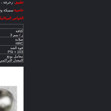
تطبيق
: زخرفة ، 
خاصية:
سميكة وقو
الخواص الميكانيكي
كثافة
ز / سم 3
صلابة
HRC
قوة الشد
PSI × 103
معامل يونج
المعدل التراكمي