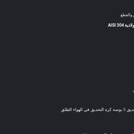
م والقطع
ة AISI 304
 الطلق