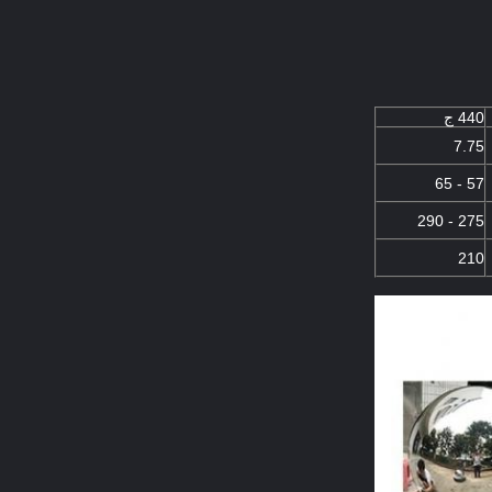
440 ج
7.75
57 - 65
275 - 290
210