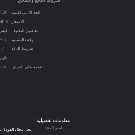
شروط الدفع والشحن:
الحد الأدنى لكمية:
500 كيلوجرام
الأسعار:
able
تفاصيل التغليف:
كيس حيلة 
وقت التسليم:
7-15 يوم
شروط الدفع:
باي ب
القدرة على العرض:
100pcs يوميا
معلومات تفصيلية
اسم المنتج:
نحى مجال الفولاذ ال