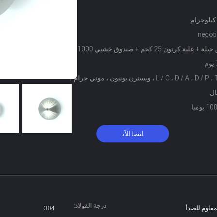
negoti
+ علبة كرتون 25 كجم + صندوق خشبي 1000 كجم
L / C ، D / A ، D / P ، T / T ، ويسترن يونيون ، موني جرام ،
ال
ﺎﺘﺼﻟ ﺍﻶﻧ
درجة الفولاذ:
مقاوم للصدأ
304