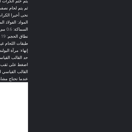
يتم ختم الكرات ا
ثم يتم لحام نصفي
نحى أخيرا الكرات 
المواد: الفولاذ المقاوم للصد
السماكة: 0.6 مم إلى 3 مم
نطاق الحجم: 19 مم إلى 5000 مم
طبقات اللحام غير
إنهاء: مرآة البول
حد القالب القياس
اضغط على ثقب م
القالب القياسي لثقب الضغط: ∅50mm.etc
عندما تحتاج مشار