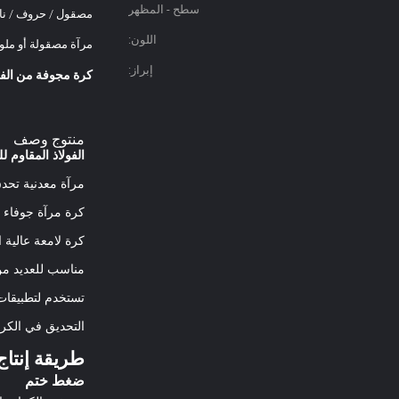
سطح - المظهر
مصقول / حروف / نا
الخارجي:
اللون:
مرآة مصقولة أو ملو
إبراز:
كرة مجوفة من الفولاذ
منتوج وصف
الفولاذ المقاوم للصدأ الكرة ال
مرآة معدنية تحدق
كرة مرآة جوفاء للحديقة 
كرة لامعة عالية 
مناسب للعديد من 
تستخدم لتطبيقات
التحديق في الكرة الأر
طريقة إنتاج
ضغط ختم