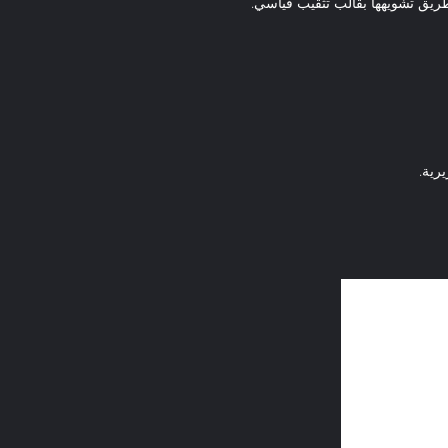
طريق تشويهها بقالب تثقيب قياسي.
يرية.