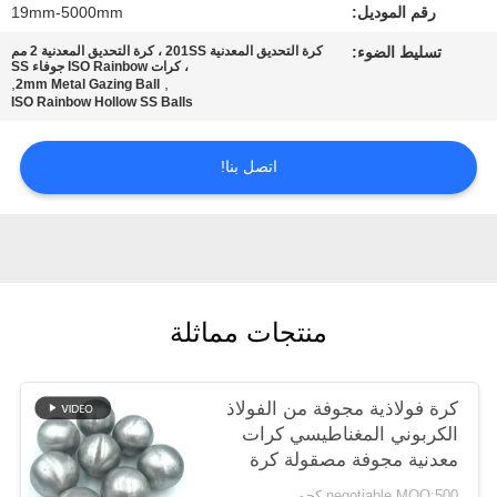
رقم الموديل:
19mm-5000mm
خريطة
تسليط الضوء:
كرة التحديق المعدنية 201SS ، كرة التحديق المعدنية 2 مم
الموقع
، كرات ISO Rainbow جوفاء SS
,
,
2mm Metal Gazing Ball
ISO Rainbow Hollow SS Balls
PRIVACY
POLICY
اتصل بنا!
منتجات مماثلة
كرة فولاذية مجوفة من الفولاذ
الكربوني المغناطيسي كرات
معدنية مجوفة مصقولة كرة
فولاذية مجوفة
negotiable MOQ:500 كجم