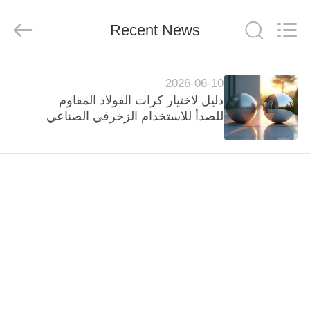
Silk
Road
Enterprise
Recent News
Management
Services
Co.,
Ltd..
All
الصفحة
Rights
Reserved.
2026-06-10
الرئيسية
دليل لاختيار كرات الفولاذ المقاوم
للصدأ للاستخدام الزخرفي الصناعي
منتجات
معلومات
عنا
جولة
في
المعمل