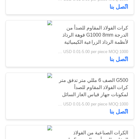
اتّصل بنا
مراقبة
الجودة
36
كرات الفولاذ المقاوم للصدأ من
الدرجة G1000 8mm فوهة الرذاذ
لأنظمة الرذاذ الزراعية الكيميائية
كرات الصلب الكروم
اتصل
الصناعية
USD 0.01-5.00 per piece MOQ:1000 قطعة
بنا
اتّصل بنا
أخبار
G500 الصف 6 مللي متر تدفق متر
كرات الفولاذ المقاوم للصدأ
48
حالات
لمكونات جهاز قياس الغاز السائل
مقياس دوار الاستشعار
USD 0.01-5.00 per piece MOQ:1000 قطعة
الكرة الصلب جوفاء
اتّصل بنا
اطلب
اقتباس
الكرات الصناعية من الفولاذ