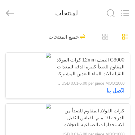
Silk
Road
Enterprise
المنتجات
Management
Services
Co.,
Ltd..
All
الصفحة
Rights
99
Reserved.
جميع المنتجات
الرئيسية
كرات الفولاذ المقاوم
للصدأ
منتجات
G3000 الصف 12mm كرات الفولاذ
المقاوم للصدأ كبيرة الدقة للمعدات
الثقيلة آلات البناء التعدين المشتركة
معلومات
USD 0.01-5.00 per piece MOQ:1000 قطعة
عنا
اتّصل بنا
48
الكرة المصنوعة من
جولة
كرات الفولاذ المقاوم للصدأ من
الدرجة 10 ملم للقياس الثقيل
في
الصلب الكربوني
للاستخدامات الصناعية للعجلات
المعمل
الراسخة
USD 0.01-5.00 per piece MOQ:1000 قطعة