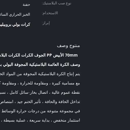
نوع صب البلاستيك:
حقنة
الاستخدام:
الخبز الحراري السائل 
إبراز:
كرات بولي بروبيلين م
منتوج وصف
70mm الأبيض PP الجوف الكرات الكرات البلاستيكية الجوف لعزل المياه من الأوساخ الجوف البولي بروبلين PP الكرة
وصف الكرة العائمة البلاستيكية المجوفة البولي بر
يتم إنتاج الكرة البلاستيكية المجوفة من المواد الخا
مع مسامية كبيرة ، ومقاومة للحرارة ، ومقاومة ك
نقطة عموم عالية ، اتصال بخار-سائل كامل ، نسب
تداخل الحافة والحافة ، تأثير الختم جيد ، امتصاص 
في مجموعة متنوعة من درجات حرارة الوسائط 60-150 درجة مئوية للاستخدام المستمر لفترة طويلة ، ولا تشغل المكان ،
استثمار منخفض ، بداية سريعة ، عملية بسيطة ، إ