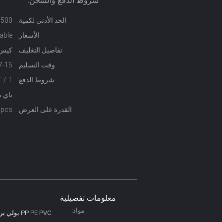
شروط الدفع والشحن:
الحد الأدنى لكمية:
500 كجم
الأسعار:
able
تفاصيل التغليف:
كيس حيلة 
وقت التسليم:
7-15 يوم
شروط الدفع:
باي ب
القدرة على العرض:
10000pcs يوميا
معلومات تفصيلية
مواد:
PP PE PVC بولي بروبيلين