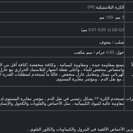
الكرة البلاستيكية (PP)
3 مم -100 مم
G0-G3 (± 0.01-0.05 مم)
صلب / مجوف
حول: 0.85 جرام / سم مكعب
ً
يتمتع بمقاومة جيدة ، ومقاومة كيميائية ، وكثافة منخفضة (كثافة أقل من الم
وامتصاص منخفض للماء ، وأعلى نقطة انصهار للبلاستيك الحراري مع عازل
كهربائي ممتاز ومعامل عازل منخفض ، غالبًا ما يُستخدم لمتطلبات القدرة ال
، مع نقل الدم ، ومؤشر معايرة المستوى.
رات
تستخدم الكرة PP بشكل رئيسي في نقل الدم ، مؤشر معايرة المستوى.لدي
مقاومة عالية للمواد الكيميائية ، مثل الأحماض والقلويات والكحول والإنسان