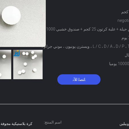
negoti
+ علبة كرتون 25 كجم + صندوق خشبي 1000 كجم
L / C ، D / A ، D / P ، T / T ، ويسترن يونيون ، موني جرام ،
ال
ﺎﺘﺼﻟ ﺍﻶﻧ
اسم المنتج:
كرة بلاستيكية مجوفة