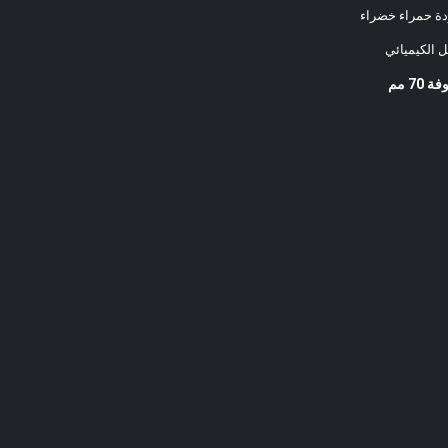
ة حمراء خضراء
ل الكيميائي
7 مم