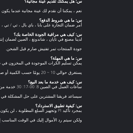
س: هل يمكنك تقديم عينة مجانية؟
نعم ، يمكننا أن نقدم لك عينة مجانية عندما يكو
س: ما هي شروط الدفع؟
أمر ضمان التجارة على بابا ، باي بال ، تي / تي ، 
س: كيف هي مراقبة الجودة الخاصة بك؟
لدينا مصنع في تايان ، شاندونغ ، الصين لضمان إنت
جودة المنتجات تمر تفتيش صارم قبل الشحن.
س: ما هي المهلة؟
يمكن تسليم الكرات الموجودة في المخزون في غضون 3 ~ 5 أيام بمجرد تأكيد الطلب.للطلب الشامل أو المنت
يستغرق حوالي 10 ~ 20 يومًا حسب الكمية أو صعوبة المعالجة.
س: كيف هي خدمة ما بعد البيع؟
ساعات العمل في الصين 8: 00-17: 30 خدمة من الاثنين إلى الجمعة عبر الإنترنت للتعامل مع الشكاوى والتعليقات من المشترين.
سيساعد فريقنا المشترين على حل المشكلة في ا
س: كيفية تطبيق الاسترداد؟
بمجرد تأكيد PI وتجهيز السلع المطلوبة ، لن يكون رد الأموال متاحًا للطلب الذي تم إلغاؤه.
ولكن سيتم رد الأموال إليك في الوقت المناسب إ