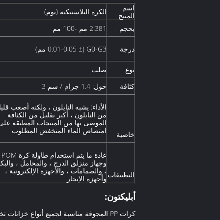
اسم
الكرة البلاستيكية (بوم)
المنتج
بحجم
2.381 مم -100 مم
درجة
G0-G3 (± 0.01-0.05 مم)
نوع
صلب
كثافة
حول: 1.4 جرام / سم 3
الأداء: يشبه النايلون ، ولكنه أصعب قليلا
من النايلون ، أكبر بقليل من الكثافة
الموصى بها من المنتجات المطبقة على
امتصاص الماء المنخفض المطلوب
خاصية
عادة ما يتم استخدام طاولة كرة POM
وجهاز منزلق الدرج ، والمحامل ، والبك
، والصمامات ، والأجهزة الإلكترونية ،
التطبيقات
وأجهزة الإبحار.
أبليكتون:
كرات PP المجوفة مناسبة لجميع أنواع خزانات تخزين الأحماض الأفقية في البترول والكيماويات والكلور القلوي ،