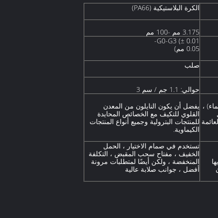
الكرة البلاستيكية (PA66)
3.175 مم -100 مم
G0-G3 (± 0.01-
0.05 مم)
صلب
حوالي: 1.1 جم / سم 3
اء) ،
يفضل أن يكون النايلون من المعدن
القلوي للتكيف مع الخصائص المحايدة
عائمة
للمنتجات البترولية وجميع أنواع المنتجات
الكيماوية.
تستخدم في صمام الاختيار ، الحمل
الخفيف ، مفتاح سحب المقبض ، التكلفة
ها
المنخفضة ، ولكن أيضًا لمتطلبات مرونة
أفضل ، جوانب صلابة عالية