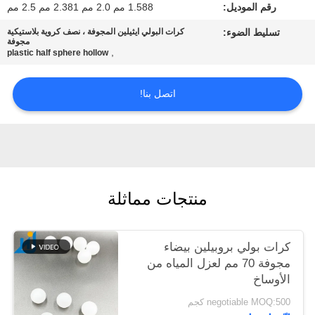
رقم الموديل:
1.588 مم 2.0 مم 2.381 مم 2.5 مم
خريطة
تسليط الضوء:
كرات البولي ايثيلين المجوفة ، نصف كروية بلاستيكية
الموقع
مجوفة
,
plastic half sphere hollow
PRIVACY
اتصل بنا!
POLICY
منتجات مماثلة
كرات بولي بروبيلين بيضاء
مجوفة 70 مم لعزل المياه من
الأوساخ
negotiable MOQ:500 كجم