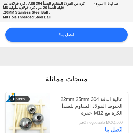
تسليط الضوء:
كرة من الفولاذ المقاوم للصدأ AISI 304 ، كرة فولاذية غير
خريطة
قابلة للصدأ 20 مم ، كرة فولاذية ملولبة M8
,
,
20MM Stainless Steel Ball
الموقع
M8 Hole Threaded Steel Ball
PRIVACY
اتصل بنا!
POLICY
منتجات مماثلة
عالية الدقة 304 22mm 25mm
الخيوط الفولاذ المقاوم للصدأ
الكرة مع M12 حفرة
negotiable MOQ:500 كجم
اتّصل بنا