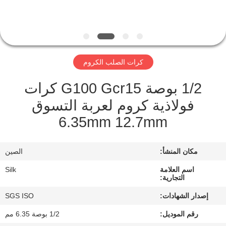
مراقبة
الجودة
كرات الصلب الكروم
اتصل
1/2 بوصة G100 Gcr15 كرات
بنا
فولاذية كروم لعربة التسوق
6.35mm 12.7mm
أخبار
مكان المنشأ:
الصين
حالات
اسم العلامة
Silk
التجارية:
اطلب
إصدار الشهادات:
SGS ISO
اقتباس
رقم الموديل:
1/2 بوصة 6.35 مم