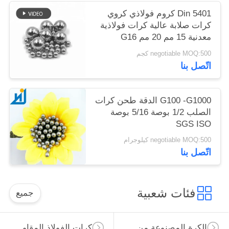
Din 5401 كروم فولاذي كروي
كرات صلابة عالية كرات فولاذية
معدنية 15 مم 20 مم G16
negotiable MOQ:500 كجم
اتّصل بنا
G100 -G1000 الدقة طحن كرات
الصلب 1/2 بوصة 5/16 بوصة
SGS ISO
negotiable MOQ:500 كيلوجرام
اتّصل بنا
فئات شعبية
جميع
الكرة المصنوعة من الصلب الكربوني
كرات الفولاذ المقاوم للصدأ