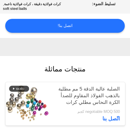
تسليط الضوء:
,
خريطة
كرات فولاذية دقيقة ، كرات فولاذية ناعمة
soft steel balls
الموقع
اتصل بنا!
PRIVACY
POLICY
منتجات مماثلة
الصلبة عالية الدقة 5 مم مطلية
بالذهب الفولاذ المقاوم للصدأ
الكرة النحاس مطلي كرات
الصلب
negotiable MOQ:500 كجم
اتّصل بنا