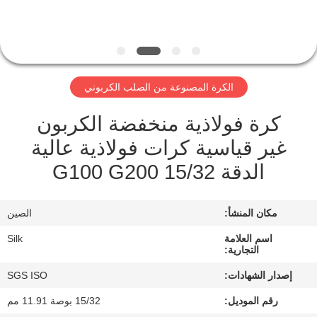
مراقبة
الجودة
الكرة المصنوعة من الصلب الكربوني
اتصل
كرة فولاذية منخفضة الكربون
بنا
غير قياسية كرات فولاذية عالية
الدقة 15/32 G100 G200
أخبار
مكان المنشأ:
الصين
حالات
اسم العلامة
Silk
التجارية:
اطلب
إصدار الشهادات:
SGS ISO
اقتباس
رقم الموديل:
15/32 بوصة 11.91 مم