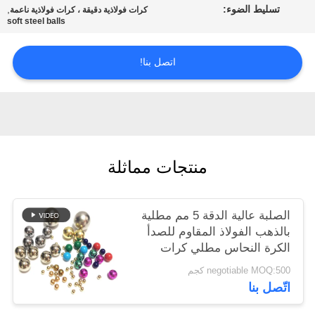
تسليط الضوء:
,
خريطة
كرات فولاذية دقيقة ، كرات فولاذية ناعمة
soft steel balls
الموقع
اتصل بنا!
PRIVACY
POLICY
منتجات مماثلة
الصلبة عالية الدقة 5 مم مطلية
بالذهب الفولاذ المقاوم للصدأ
الكرة النحاس مطلي كرات
الصلب
negotiable MOQ:500 كجم
اتّصل بنا