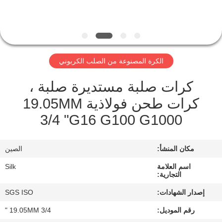
مراقبة
الجودة
الكرة المصنوعة من الصلب الكربوني
اتصل
كرات صلبة مستديرة صلبة ،
بنا
كرات طحن فولاذية 19.05MM
3/4 "G16 G100 G1000
أخبار
مكان المنشأ:
الصين
حالات
اسم العلامة
Silk
التجارية:
اطلب
إصدار الشهادات:
SGS ISO
اقتباس
رقم الموديل:
19.05MM 3/4 "