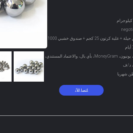
negoti
+ علبة كرتون 25 كجم + صندوق خشبي 1000 كجم
T/T، يونيون، MoneyGram، بأي بال، والاعتماد المستندي،
ﺎﺘﺼﻟ ﺍﻶﻧ