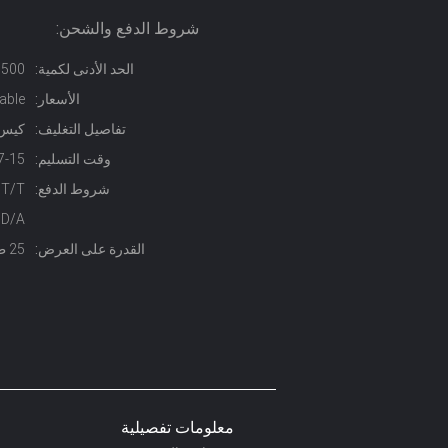
شروط الدفع والشحن:
الحد الأدنى لكمية:
500 كيلوجرام
الأسعار:
able
تفاصيل التغليف:
كيس حيلة 
وقت التسليم:
7-15 أيام
شروط الدفع:
D/A، د/ف
القدرة على العرض:
25 طن شهريا
معلومات تفصيلية