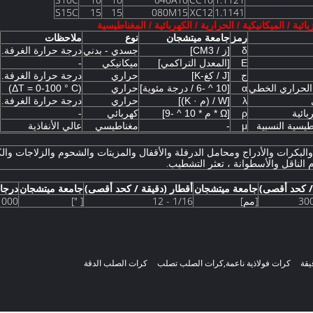
S15C
15
15
080M15
XC12
1.1141
ئية / الميكانيكية / الحرارية / الكهربائية / المغناطيسية
رمز
جامعة ميتشجان
نوع
ملاحظات
δ
[ز / CM3]
جسدي - بدني
درجة حرارة الغرفة.
E
[المعدل التراكمي]
ميكانيكي
-
ج
[J / كغ-K]
حراري
درجة حرارة الغرفة.
 الحراري الخطي
α
[10 ^ -6 / درجة مئوية]
حراري
(ΔT = 0-100 ° C)
λ
[W / (م · K)]
حراري
درجة حرارة الغرفة.
بائية
ρ
[Ω * م * 10 ^ -9]
كهربائي
-
اطيسية النسبية
μ
-
مغناطيسي
عالي الأنفاذية
والبكرات والأدراج ومحامل الدرفلة والأقفال والمزيتات والشحوم والزلاجات والك
م الناقل والأسطوانة ، تعثر التشطيب.
/ كحد أقصى)
جامعة ميتشجان
أقطار (دقيقة / كحد أقصى)
جامعة ميتشجان
درجات الدقة (A
[مم]
1/16 - 12
[ "]
1000
يقة
كرات فولاذية ناعمة,كرات الصلب تصلب
كرات الصلب الدقة