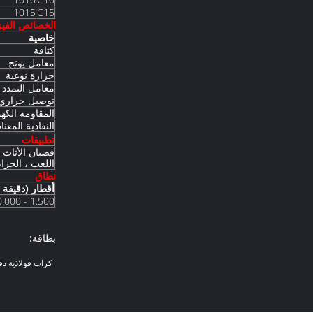
1015
C15
الخصائص الفيزيا
خاصية
كثافة
معامل يونج
حرارة نوعية
معامل التمدد
توصيل حراري
المقاومة الكهر
النفاذية المغن
تطبيقات
قضبان الأثاث 
اللعب ، الحزا
نطاق
أقطار (دقيقة 
1.500 - 300.000
بطاقة:
كرات فولاذية دق