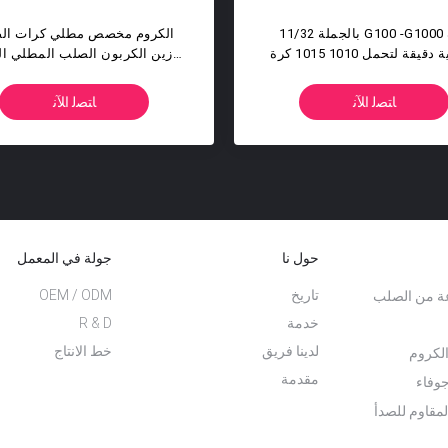
AISI 1010 مرآة مصقولة 8 مم كربون
0.5mm إلى 50.8mm الصلبة الدقة
اع
فضفاضة تحمل الكرة الصلب الكربوني
الصلب G500 G200
ﺎﺘﺼﻟ ﺍﻶﻧ
حول نا
جولة في المعمل
تاريخ
OEM / ODM
عة من الصلب
خدمة
R & D
لدينا فريق
خط الانتاج
لكروم
مقدمة
وفاء
لمقاوم للصدأ