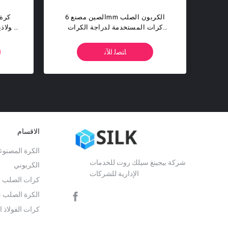
26.9875mm 1-1 / 16 بوصة G100
G200 كرة جلخ فولاذية
فولاذي كرة للمقل
ﺎﺘﺼﻟ ﺍﻶﻧ
ﺎﺘﺼﻟ ﺍﻶﻧ
الاقسام
الكرة المصنو
شركة بيجينغ سيلك روت للخدمات
الكربوني
الإدارية للشركات
كرات الصلب ا
الكرة الصلب ج
كرات الفولاذ ا