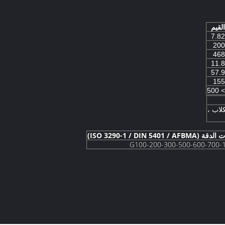
القيم
7.82
200
468
11.8
57.9
155
> 500
لاب ،
ISO 3290-1 / DIN 5401 / AFBM)
G100-200-300-500-600-700-