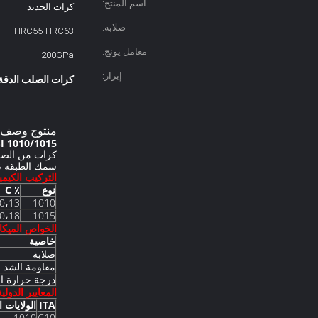
اسم المنتج:
كرات الحديد
صلابة:
HRC55-HRC63
معامل يونج:
200GPa
إبراز:
كرات الصلب الدقة
منتوج وصف
AISI 1010/1015 كرات الصلب منخفض الكربون الأسمنت MM 1/4
كرات من الصلب
سمك الطبقة ت
التركيب الكيمي
نوع
٪ C
0،13
1010
0،18
1015
الخواص الميكان
خاصية
صلابة
مقاومة الشد
درجة حرارة ا
المعايير الدولية
ITA
الولايات ا
1010
C10