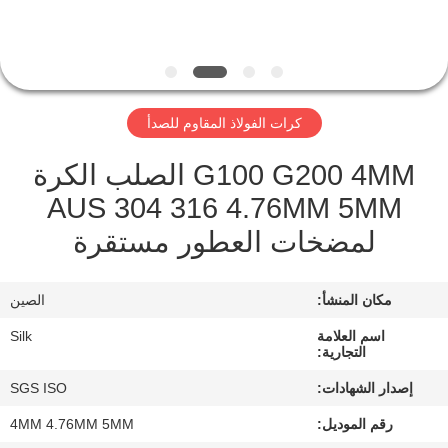
مراقبة
الجودة
كرات الفولاذ المقاوم للصدأ
اتصل
G100 G200 4MM الصلب الكرة
بنا
AUS 304 316 4.76MM 5MM
لمضخات العطور مستقرة
أخبار
مكان المنشأ:
الصين
حالات
اسم العلامة
Silk
التجارية:
اطلب
إصدار الشهادات:
SGS ISO
اقتباس
رقم الموديل:
4MM 4.76MM 5MM